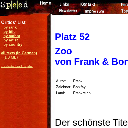
Critics' List
by rank
by title
Platz 52
by author
by artist
by country
Zoo
all texts (in German)
(1,3 MB)
von Frank & Bon
zur deutschen Ausgabe
Autor:
Frank
Zeichner:
Bonifay
Land:
Frankreich
Der schönste Tite