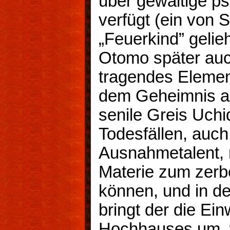
über gewaltige p
verfügt (ein von 
„Feuerkind” gelie
Otomo später auch
tragendes Elemen
dem Geheimnis au
senile Greis Uchi
Todesfällen, auch 
Ausnahmetalent,
Materie zum zerb
können, und in deb
bringt der die Ei
Hochhauses um, w