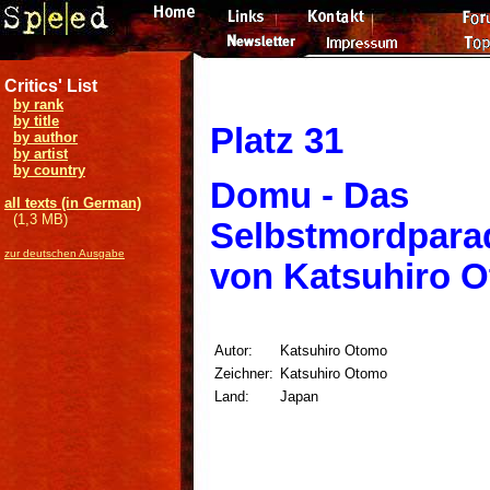
Critics' List
by rank
by title
Platz 31
by author
by artist
by country
Domu - Das
all texts (in German)
(1,3 MB)
Selbstmordpara
zur deutschen Ausgabe
von Katsuhiro 
Autor:
Katsuhiro Otomo
Zeichner:
Katsuhiro Otomo
Land:
Japan