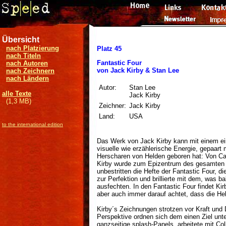
Übersicht
nach Platzierung
Platz 45
nach Titeln
Fantastic Four
nach Autoren
von Jack Kirby & Stan Lee
nach Zeichnern
nach Ländern
Autor:
Stan Lee
alle Texte
Jack Kirby
(1,3 MB)
Zeichner:
Jack Kirby
Land:
USA
to the international edition
Das Werk von Jack Kirby kann mit einem ein
visuelle wie erzählerische Energie, gepaart 
Herscharen von Helden geboren hat: Von Cap
Kirby wurde zum Epizentrum des gesamten
unbestritten die Hefte der Fantastic Four, 
zur Perfektion und brillierte mit dem, was
ausfechten. In den Fantastic Four findet Kir
aber auch immer darauf achtet, dass die Hel
Kirby´s Zeichnungen strotzen vor Kraft und
Perspektive ordnen sich dem einen Ziel unter
ganzseitige splash-Panels, arbeitete mit Co