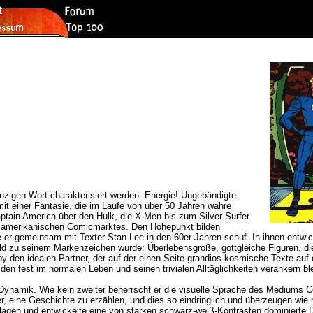
zigen Wort charakterisiert werden: Energie! Ungebändigte
mit einer Fantasie, die im Laufe von über 50 Jahren wahre
tain America über den Hulk, die X-Men bis zum Silver Surfer.
 amerikanischen Comicmarktes. Den Höhepunkt bilden
die er gemeinsam mit Texter Stan Lee in den 60er Jahren schuf. In ihnen entwi
 bald zu seinem Markenzeichen wurde: Überlebensgroße, gottgleiche Figuren,
by den idealen Partner, der auf der einen Seite grandios-kosmische Texte auf 
den fest im normalen Leben und seinen trivialen Alltäglichkeiten verankern bl
 Dynamik. Wie kein zweiter beherrscht er die visuelle Sprache des Mediums 
, eine Geschichte zu erzählen, und dies so eindringlich und überzeugen wie nu
llagen und entwickelte eine von starken schwarz-weiß-Kontrasten dominierte 