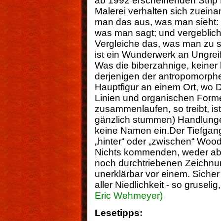
ab 1992 erscheinenden Strip
Malerei verhalten sich zueinan
man das aus, was man sieht: d
was man sagt; und vergeblich
Vergleiche das, was man zu s
ist ein Wunderwerk an Ungreif
Was die biberzahnige, keiner
derjenigen der antropomorph
Hauptfigur an einem Ort, wo D
Linien und organischen Forme
zusammenlaufen, so treibt, ist
gänzlich stummen) Handlunge
keine Namen ein.Der Tiefgang i
„hinter“ oder „zwischen“ Wo
Nichts kommenden, weder abst
noch durchtriebenen Zeichnun
unerklärbar vor einem. Sicher i
aller Niedlichkeit - so gruseli
Eric Wehmeyer)
Lesetipps: