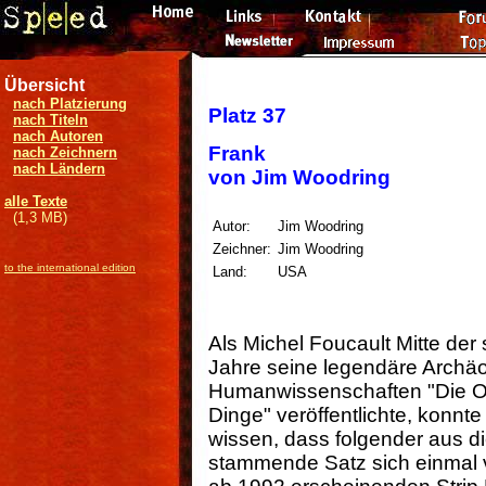
Übersicht
nach Platzierung
Platz 37
nach Titeln
nach Autoren
Frank
nach Zeichnern
nach Ländern
von Jim Woodring
alle Texte
(1,3 MB)
Autor:
Jim Woodring
Zeichner:
Jim Woodring
to the international edition
Land:
USA
Als Michel Foucault Mitte der
Jahre seine legendäre Archäo
Humanwissenschaften "Die O
Dinge" veröffentlichte, konnte
wissen, dass folgender aus 
stammende Satz sich einmal 